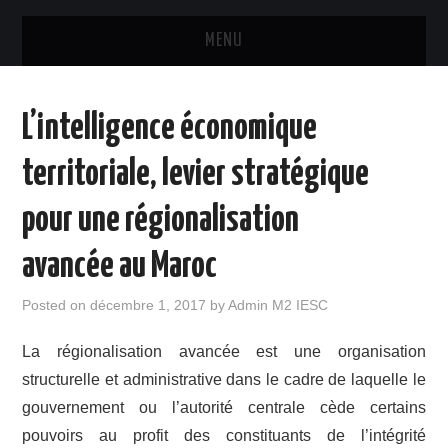
MENU
ACCUEIL
L’intelligence économique
FORMATION
territoriale, levier stratégique
PROGRAMME DÉTAILLÉ
pour une régionalisation
LES ÉTUDIANTS
avancée au Maroc
INTERVENANTS
Posted on
décembre 1, 2017
by
Admin M2 IESC
OUTILS
La régionalisation avancée est une organisation
structurelle et administrative dans le cadre de laquelle le
ANALYSE TWITTER DES
gouvernement ou l’autorité centrale cède certains
pouvoirs au profit des constituants de l’intégrité
TECHNOLOGIES INNOVANTES