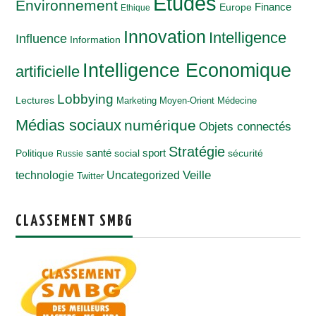
Etudes
Environnement
Finance
Europe
Ethique
Innovation
Intelligence
Influence
Information
Intelligence Economique
artificielle
Lobbying
Lectures
Marketing
Moyen-Orient
Médecine
Médias sociaux
numérique
Objets connectés
Stratégie
santé
Politique
social
sport
sécurité
Russie
Veille
technologie
Uncategorized
Twitter
CLASSEMENT SMBG