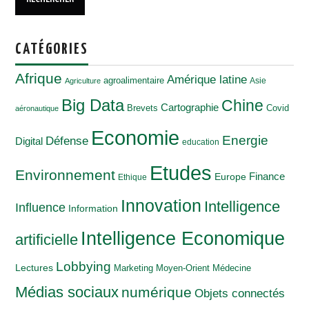
CATÉGORIES
Afrique
Amérique latine
agroalimentaire
Asie
Agriculture
Big Data
Chine
Cartographie
Brevets
Covid
aéronautique
Economie
Energie
Défense
Digital
education
Etudes
Environnement
Finance
Europe
Ethique
Innovation
Intelligence
Influence
Information
Intelligence Economique
artificielle
Lobbying
Lectures
Marketing
Moyen-Orient
Médecine
Médias sociaux
numérique
Objets connectés