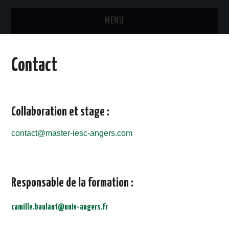
MENU
ACCUEIL
Contact
FORMATION
PROGRAMME DÉTAILLÉ
Collaboration et stage :
LES ÉTUDIANTS
contact@master-iesc-angers.com
INTERVENANTS
OUTILS
Responsable de la formation :
ANALYSE TWITTER DES
camille.baulant@univ-angers.fr
TECHNOLOGIES INNOVANTES