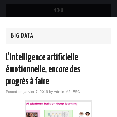
MENU
ACCUEIL
BIG DATA
FORMATION
PROGRAMME DÉTAILLÉ
L’intelligence artificielle
LES ÉTUDIANTS
émotionnelle, encore des
INTERVENANTS
progrès à faire
OUTILS
Posted on
janvier 7, 2019
by
Admin M2 IESC
ANALYSE TWITTER DES
TECHNOLOGIES INNOVANTES