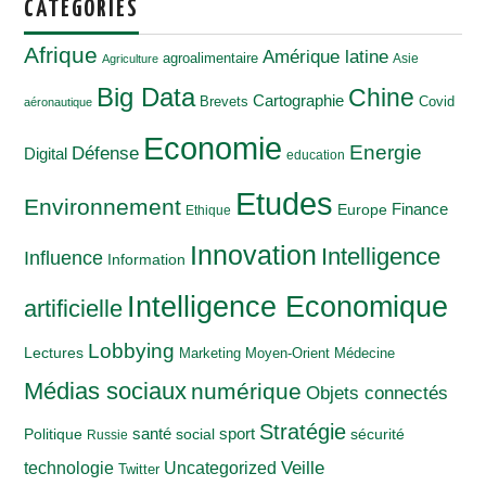
CATÉGORIES
Afrique
Amérique latine
agroalimentaire
Asie
Agriculture
Big Data
Chine
Cartographie
Brevets
Covid
aéronautique
Economie
Energie
Défense
Digital
education
Etudes
Environnement
Finance
Europe
Ethique
Innovation
Intelligence
Influence
Information
Intelligence Economique
artificielle
Lobbying
Lectures
Marketing
Moyen-Orient
Médecine
Médias sociaux
numérique
Objets connectés
Stratégie
santé
Politique
social
sport
sécurité
Russie
Veille
technologie
Uncategorized
Twitter