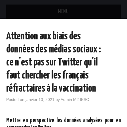
MENU
ACCUEIL
Attention aux biais des
FORMATION
données des médias sociaux :
PROGRAMME DÉTAILLÉ
ce n’est pas sur Twitter qu’il
LES ÉTUDIANTS
faut chercher les français
INTERVENANTS
réfractaires à la vaccination
OUTILS
Posted on
janvier 13, 2021
by
Admin M2 IESC
ANALYSE TWITTER DES
Mettre en perspective les données analysées pour en
TECHNOLOGIES INNOVANTES